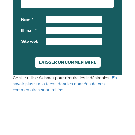
Nom
*
E-mail
*
Site web
Ce site utilise Akismet pour réduire les indésirables.
En
savoir plus sur la façon dont les données de vos
commentaires sont traitées
.