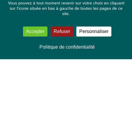
Vous pouvez à tout moment revenir sur votre choix en cliquant
sur l'icone située en bas à gauche de toutes les pages de ce
site.
Accepter
Refuser
Personnaliser
Politique de confidentialité
NOUS CONTACTER
Délégation Europe Ecologie
Groupe Verts/ALE du Parlement européen
ASP 06E210, Rue Wiertz 60,
B-1047 Bruxelles