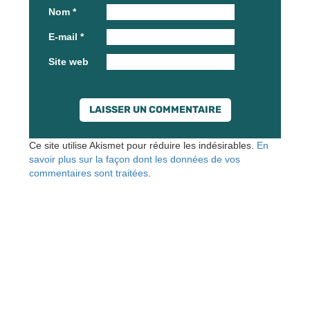
Nom
*
E-mail
*
Site web
Ce site utilise Akismet pour réduire les indésirables.
En
savoir plus sur la façon dont les données de vos
commentaires sont traitées
.