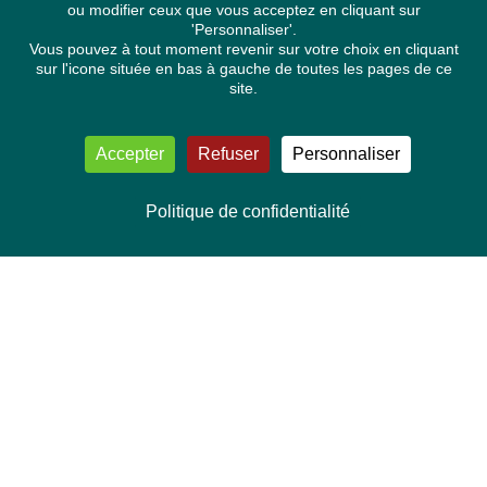
ou modifier ceux que vous acceptez en cliquant sur
'Personnaliser'.
Vous pouvez à tout moment revenir sur votre choix en cliquant
sur l'icone située en bas à gauche de toutes les pages de ce
site.
Accepter
Refuser
Personnaliser
Politique de confidentialité
NOUS CONTACTER
Délégation Europe Ecologie
Groupe Verts/ALE du Parlement européen
ASP 06E210, Rue Wiertz 60,
B-1047 Bruxelles