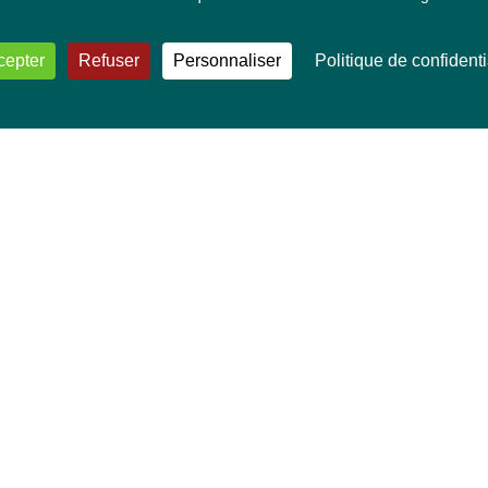
cepter
Refuser
Personnaliser
Politique de confidenti
VOS DÉPUTÉ·E·S EUROPÉEN·NE·S
Mélissa Camara
David Cormand
Mounir Satouri
Majdouline Sbaï
Marie Toussaint
TOUTES NOS THÉMATIQUES
Agriculture et pêche
Alimentation
Bien-être animal
Climat et énergie
Commerce