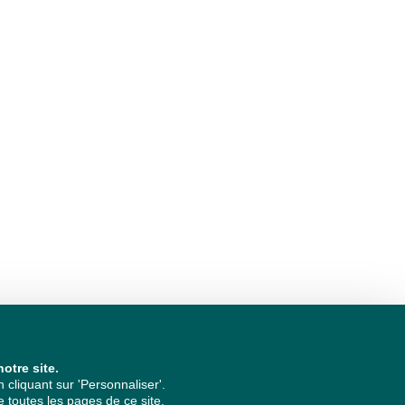
otre site.
cliquant sur 'Personnaliser'.
 toutes les pages de ce site.