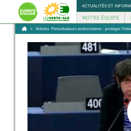
Panneau de gestion des cookies
ACTUALITÉS ET INFOR
NOTRE ÉQUIPE
>
Articles
Perturbateurs endocriniens : protéger l’inté