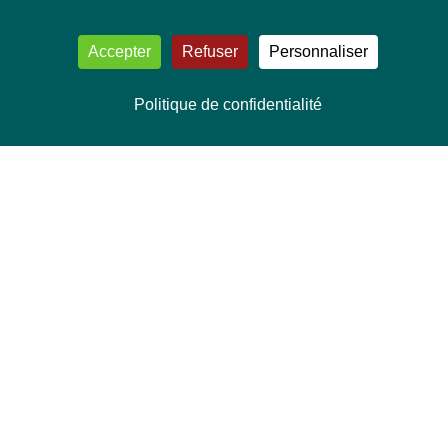
Accepter
Refuser
Personnaliser
Politique de confidentialité
NOUS CONTACTER
Délégation Europe Ecologie
Groupe Verts/ALE du Parlement européen
ASP 06E210, Rue Wiertz 60,
B-1047 Bruxelles