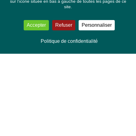
sur l'icone située en bas à gauche de toutes les pages de ce
site.
Accepter
Refuser
Personnaliser
Politique de confidentialité
NOUS CONTACTER
Délégation Europe Ecologie
Groupe Verts/ALE du Parlement européen
ASP 06E210, Rue Wiertz 60,
B-1047 Bruxelles