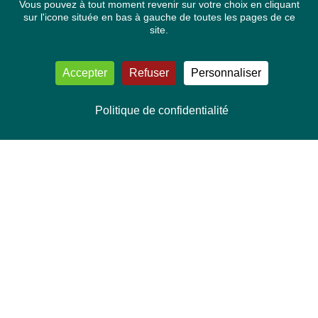
Vous pouvez à tout moment revenir sur votre choix en cliquant
sur l'icone située en bas à gauche de toutes les pages de ce
site.
Accepter
Refuser
Personnaliser
Politique de confidentialité
NOUS CONTACTER
Délégation Europe Ecologie
Groupe Verts/ALE du Parlement européen
ASP 06E210, Rue Wiertz 60,
B-1047 Bruxelles