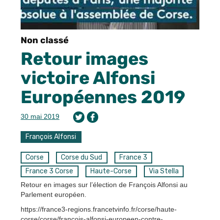
Non classé
Retour images
victoire Alfonsi
Européennes 2019
30 mai 2019
François Alfonsi
Corse
Corse du Sud
France 3
France 3 Corse
Haute-Corse
Via Stella
Retour en images sur l’élection de François Alfonsi au
Parlement européen.
https://france3-regions.francetvinfo.fr/corse/haute-
corse/corse/francois-alfonsi-europeen-contre-