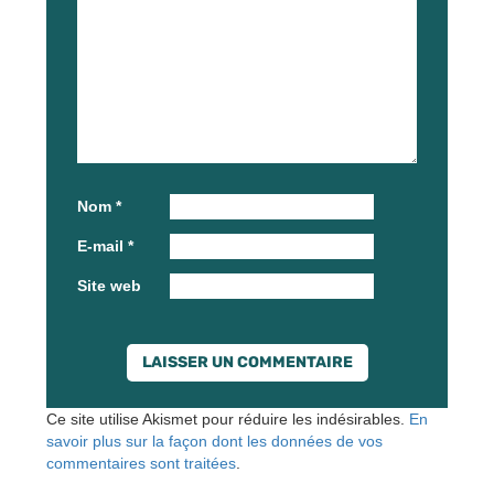
Nom
*
E-mail
*
Site web
Ce site utilise Akismet pour réduire les indésirables.
En
savoir plus sur la façon dont les données de vos
commentaires sont traitées
.