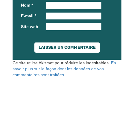
Nom
*
E-mail
*
Site web
Ce site utilise Akismet pour réduire les indésirables.
En
savoir plus sur la façon dont les données de vos
commentaires sont traitées
.