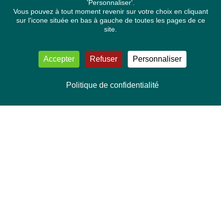
'Personnaliser'.
Vous pouvez à tout moment revenir sur votre choix en cliquant
sur l'icone située en bas à gauche de toutes les pages de ce
site.
Accepter
Refuser
Personnaliser
Politique de confidentialité
NOUS CONTACTER
Délégation Europe Ecologie
Groupe Verts/ALE du Parlement européen
ASP 06E210, Rue Wiertz 60,
B-1047 Bruxelles