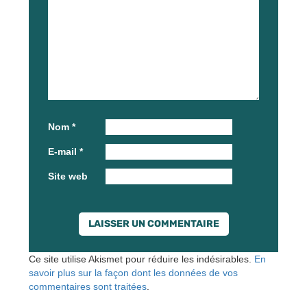
Nom
*
E-mail
*
Site web
Ce site utilise Akismet pour réduire les indésirables.
En
savoir plus sur la façon dont les données de vos
commentaires sont traitées
.