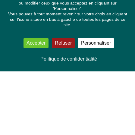
ou modifier ceux que vous acceptez en cliquant sur
'Personnaliser'.
Vous pouvez à tout moment revenir sur votre choix en cliquant
sur l'icone située en bas à gauche de toutes les pages de ce
site.
Accepter
Refuser
Personnaliser
Politique de confidentialité
NOUS CONTACTER
Délégation Europe Ecologie
Groupe Verts/ALE du Parlement européen
ASP 06E210, Rue Wiertz 60,
B-1047 Bruxelles