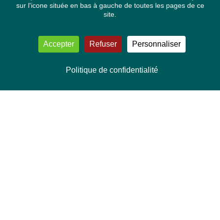
sur l'icone située en bas à gauche de toutes les pages de ce
site.
Accepter
Refuser
Personnaliser
Politique de confidentialité
NOUS CONTACTER
Délégation Europe Ecologie
Groupe Verts/ALE du Parlement européen
ASP 06E210, Rue Wiertz 60,
B-1047 Bruxelles