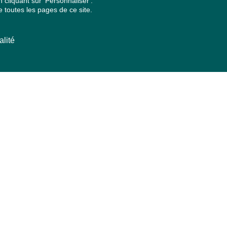
cliquant sur 'Personnaliser'.
 toutes les pages de ce site.
alité
ARCHIVES PAR ANNÉES
2026
2025
2024
2023
2022
2021
2020
2019
2018
2017
2016
2015
2014
2013
2012
2011
2010
2009
2008
2007
2006
2005