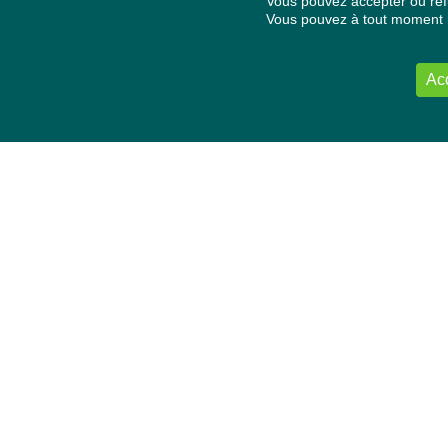
Vous pouvez accepter ou refu
Vous pouvez à tout moment re
Ac
NOUS CONTACTER
Délégation Europe Ecologie
Groupe Verts/ALE du Parlement européen
ASP 06E210, Rue Wiertz 60,
B-1047 Bruxelles