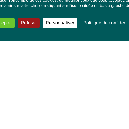
ser l'ensemble de ces cookies, ou modifier ceux que vous acceptez en 
venir sur votre choix en cliquant sur l'icone située en bas à gauche de
cepter
Refuser
Personnaliser
Politique de confidenti
VOS DÉPUTÉ·E·S EUROPÉEN·NE·S
Mélissa Camara
David Cormand
Mounir Satouri
Majdouline Sbaï
Marie Toussaint
TOUTES NOS THÉMATIQUES
Agriculture et pêche
Alimentation
Bien-être animal