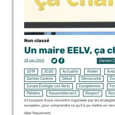
Non classé
Un maire EELV, ça 
28 juin 2019
Damien 
2019
2020
Actualité
Atelier
Ave
Damien Carême
Débat
Démocratie
Éc
Europe Écologie-Les Verts
Européennes
Fo
Plénière
Rassemblement
Respect
Rez
A l’occasion d’une rencontre organisée par les écolog
européen, pour comprendre ce qu’il à pu mettre en oeu
Alter’Naïvement,