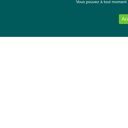
Vous pouvez à tout moment re
Ac
NOUS CONTACTER
Délégation Europe Ecologie
Groupe Verts/ALE du Parlement européen
ASP 06E210, Rue Wiertz 60,
B-1047 Bruxelles