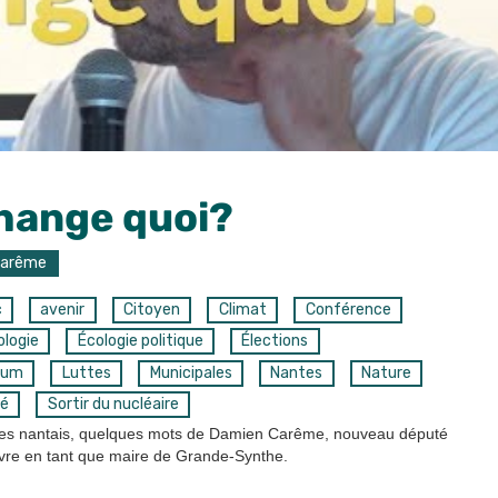
change quoi?
Carême
c
avenir
Citoyen
Climat
Conférence
ologie
Écologie politique
Élections
rum
Luttes
Municipales
Nantes
Nature
é
Sortir du nucléaire
istes nantais, quelques mots de Damien Carême, nouveau député
vre en tant que maire de Grande-Synthe.