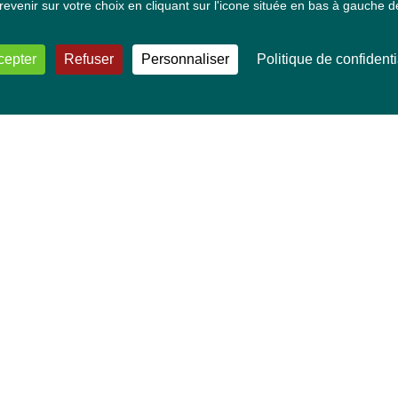
venir sur votre choix en cliquant sur l'icone située en bas à gauche de
cepter
Refuser
Personnaliser
Politique de confidenti
VOS DÉPUTÉ·E·S EUROPÉEN·NE·S
Mélissa Camara
David Cormand
Mounir Satouri
Majdouline Sbaï
Marie Toussaint
TOUTES NOS THÉMATIQUES
Agriculture et pêche
Alimentation
Bien-être animal
Climat et énergie