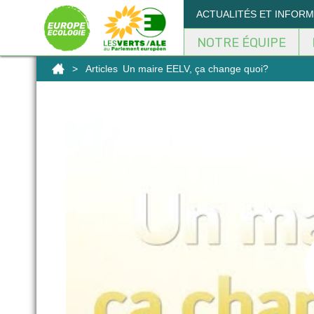
Panneau de gestion des cookies
ACTUALITÉS ET INFOR
NOTRE ÉQUIPE
>
Articles
Un maire EELV, ça change quoi?