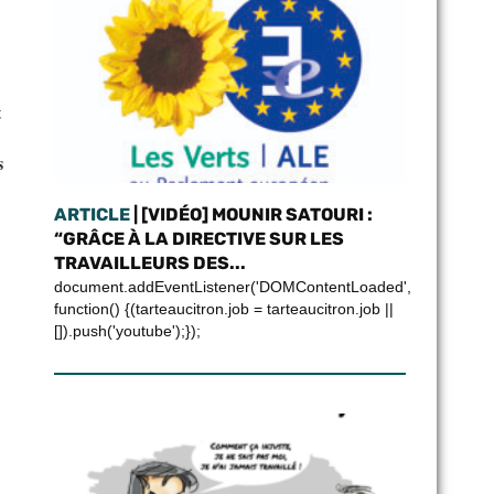
t
s
ARTICLE
| [VIDÉO] MOUNIR SATOURI :
“GRÂCE À LA DIRECTIVE SUR LES
TRAVAILLEURS DES...
document.addEventListener('DOMContentLoaded',
function() {(tarteaucitron.job = tarteaucitron.job ||
[]).push('youtube');});