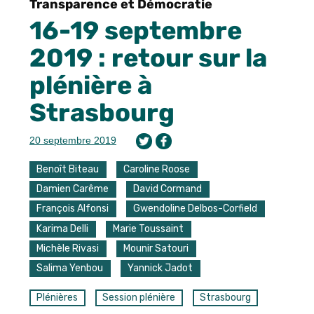
Transparence et Démocratie
16-19 septembre
2019 : retour sur la
plénière à
Strasbourg
20 septembre 2019
Benoît Biteau
Caroline Roose
Damien Carême
David Cormand
François Alfonsi
Gwendoline Delbos-Corfield
Karima Delli
Marie Toussaint
Michèle Rivasi
Mounir Satouri
Salima Yenbou
Yannick Jadot
Plénières
Session plénière
Strasbourg