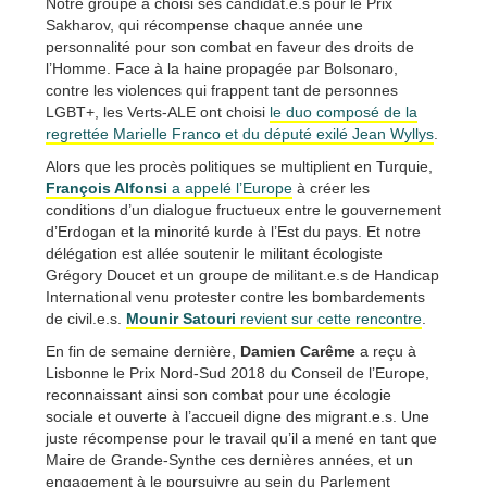
Notre groupe a choisi ses candidat.e.s pour le Prix
Sakharov, qui récompense chaque année une
personnalité pour son combat en faveur des droits de
l’Homme. Face à la haine propagée par Bolsonaro,
contre les violences qui frappent tant de personnes
LGBT+, les Verts-ALE ont choisi
le duo composé de la
regrettée Marielle Franco et du député exilé Jean Wyllys
.
Alors que les procès politiques se multiplient en Turquie,
François Alfonsi
a appelé l’Europe
à créer les
conditions d’un dialogue fructueux entre le gouvernement
d’Erdogan et la minorité kurde à l’Est du pays. Et notre
délégation est allée soutenir le militant écologiste
Grégory Doucet et un groupe de militant.e.s de Handicap
International venu protester contre les bombardements
de civil.e.s.
Mounir Satouri
revient sur cette rencontre
.
En fin de semaine dernière,
Damien Carême
a reçu à
Lisbonne le Prix Nord-Sud 2018 du Conseil de l’Europe,
reconnaissant ainsi son combat pour une écologie
sociale et ouverte à l’accueil digne des migrant.e.s. Une
juste récompense pour le travail qu’il a mené en tant que
Maire de Grande-Synthe ces dernières années, et un
engagement à le poursuivre au sein du Parlement