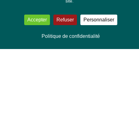
site.
Accepter
Refuser
Personnaliser
Politique de confidentialité
NOUS CONTACTER
Délégation Europe Ecologie
Groupe Verts/ALE du Parlement européen
ASP 06E210, Rue Wiertz 60,
B-1047 Bruxelles