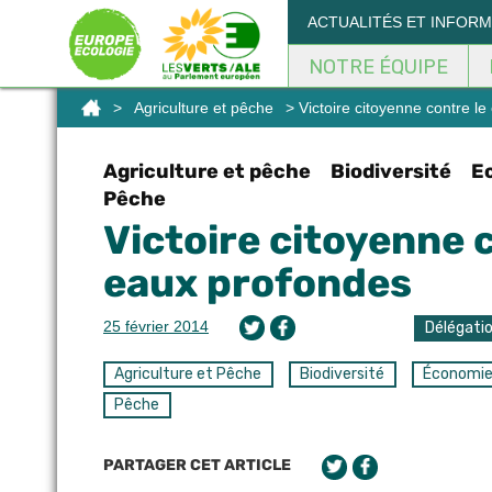
ACTUALITÉS ET INFOR
NOTRE ÉQUIPE
>
Agriculture et pêche
> Victoire citoyenne contre l
Agriculture et pêche
Biodiversité
E
Pêche
Victoire citoyenne 
eaux profondes
25 février 2014
Délégati
Agriculture et Pêche
Biodiversité
Économi
Pêche
PARTAGER CET ARTICLE