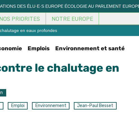
MATIONS DES ÉLU·E·S EUROPE ÉCOLOGIE AU PARLEMENT EUROP
NOS PRIORITES
NOTRE EUROPE
e chalutage en eaux profondes
conomie
Emplois
Environnement et santé
contre le chalutage en
on
e
Emploi
Environnement
Jean-Paul Besset