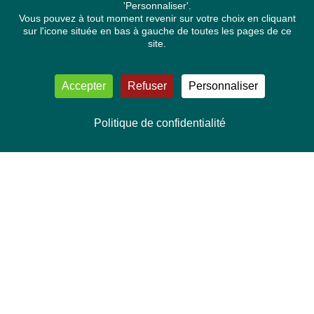
'Personnaliser'.
Vous pouvez à tout moment revenir sur votre choix en cliquant
sur l'icone située en bas à gauche de toutes les pages de ce
site.
Accepter
Refuser
Personnaliser
Politique de confidentialité
NOUS CONTACTER
Délégation Europe Ecologie
Groupe Verts/ALE du Parlement européen
ASP 06E210, Rue Wiertz 60,
B-1047 Bruxelles