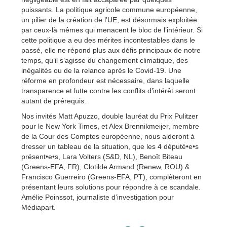
puissants. La politique agricole commune européenne,
un pilier de la création de l’UE, est désormais exploitée
par ceux-là mêmes qui menacent le bloc de l’intérieur. Si
cette politique a eu des mérites incontestables dans le
passé, elle ne répond plus aux défis principaux de notre
temps, qu’il s’agisse du changement climatique, des
inégalités ou de la relance après le Covid-19. Une
réforme en profondeur est nécessaire, dans laquelle
transparence et lutte contre les conflits d’intérêt seront
autant de prérequis.
Nos invités Matt Apuzzo, double lauréat du Prix Pulitzer
pour le New York Times, et Alex Brennikmeijer, membre
de la Cour des Comptes européenne, nous aideront à
dresser un tableau de la situation, que les 4 député•e•s
présent•e•s, Lara Volters (S&D, NL), Benoît Biteau
(Greens-EFA, FR), Clotilde Armand (Renew, ROU) &
Francisco Guerreiro (Greens-EFA, PT), complèteront en
présentant leurs solutions pour répondre à ce scandale.
Amélie Poinssot, journaliste d’investigation pour
Médiapart.