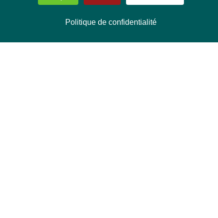
Politique de confidentialité
NOUS CONTACTER
Délégation Europe Ecologie
Groupe Verts/ALE du Parlement européen
ASP 06E210, Rue Wiertz 60,
B-1047 Bruxelles