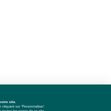
otre site.
cliquant sur 'Personnaliser'.
 toutes les pages de ce site.