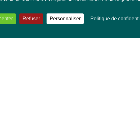
cepter
Refuser
Personnaliser
Politique de confidenti
VOS DÉPUTÉ·E·S EUROPÉEN·NE·S
Mélissa Camara
David Cormand
Mounir Satouri
Majdouline Sbaï
Marie Toussaint
TOUTES NOS THÉMATIQUES
Agriculture et pêche
Alimentation
Bien-être animal
Climat et énergie