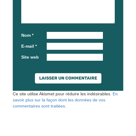
Nom
*
E-mail
*
Site web
Ce site utilise Akismet pour réduire les indésirables.
En
savoir plus sur la façon dont les données de vos
commentaires sont traitées
.