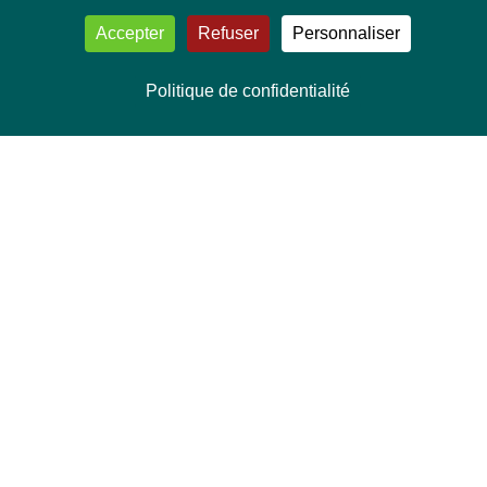
Accepter
Refuser
Personnaliser
Politique de confidentialité
NOUS CONTACTER
Délégation Europe Ecologie
Groupe Verts/ALE du Parlement européen
ASP 06E210, Rue Wiertz 60,
B-1047 Bruxelles