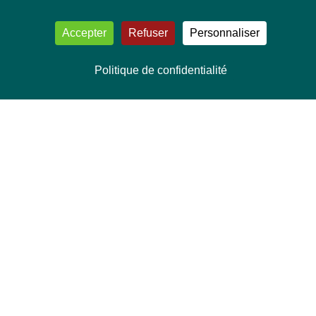
Accepter
Refuser
Personnaliser
Politique de confidentialité
NOUS CONTACTER
Délégation Europe Ecologie
Groupe Verts/ALE du Parlement européen
ASP 06E210, Rue Wiertz 60,
B-1047 Bruxelles