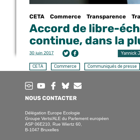
CETA
Commerce
Transparence
Tr
Accord de libre-éch
continue, dans la pl
30 juin 2017
Yannick 
CETA
Commerce
Communiqués de presse
TTIP / TAFTA
Alors que la Commission européenne s’apprête
échange avec le Japon (JEFTA), nous dénonçon
NOUS CONTACTER
qui remet en cause l’environnement, la santé, 
démocratique.
Délégation Europe Ecologie
Groupe Verts/ALE du Parlement européen
ASP 06E210, Rue Wiertz 60,
Pour
Yannick JADOT
député européen Verts/ALE et vic
B-1047 Bruxelles
« La Commission européenne et les gouvernements n’ont