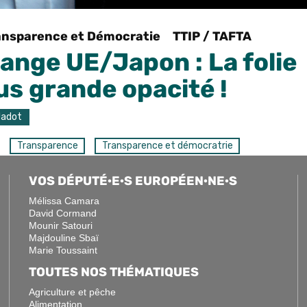
ansparence et Démocratie
TTIP / TAFTA
ange UE/Japon : La folie
us grande opacité !
Jadot
Transparence
Transparence et démocratrie
VOS DÉPUTÉ·E·S EUROPÉEN·NE·S
 à annoncer la conclusion des négociations de libre-
s un nouvel accord, négocié dans la plus grande opacité,
Mélissa Camara
David Cormand
nos protections sociales et notre souveraineté
Mounir Satouri
Majdouline Sbaï
Marie Toussaint
TOUTES NOS THÉMATIQUES
e-président de la Commission du commerce international :
Agriculture et pêche
 à l’évidence tiré aucune leçon du Brexit et de la montée des
Alimentation