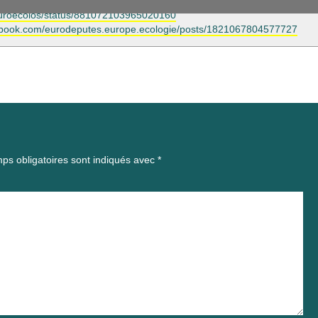
m/euroecolos/status/881072103965020160
ebook.com/eurodeputes.europe.ecologie/posts/1821067804577727
ps obligatoires sont indiqués avec
*