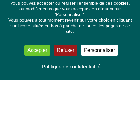
Vous pouvez accepter ou refuser l'ensemble de ces cookies,
ou modifier ceux que vous acceptez en cliquant sur
'Personnaliser'.
Vous pouvez à tout moment revenir sur votre choix en cliquant
sur l'icone située en bas à gauche de toutes les pages de ce
site.
Accepter
Refuser
Personnaliser
Politique de confidentialité
NOUS CONTACTER
Délégation Europe Ecologie
Groupe Verts/ALE du Parlement européen
ASP 06E210, Rue Wiertz 60,