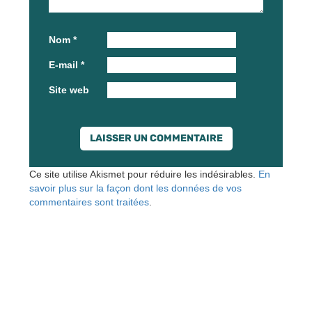
Nom
*
E-mail
*
Site web
Ce site utilise Akismet pour réduire les indésirables.
En
savoir plus sur la façon dont les données de vos
commentaires sont traitées
.