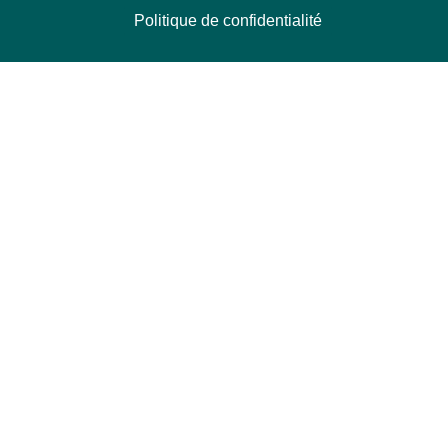
Politique de confidentialité
NOUS CONTACTER
Délégation Europe Ecologie
Groupe Verts/ALE du Parlement européen
ASP 06E210, Rue Wiertz 60,
B-1047 Bruxelles