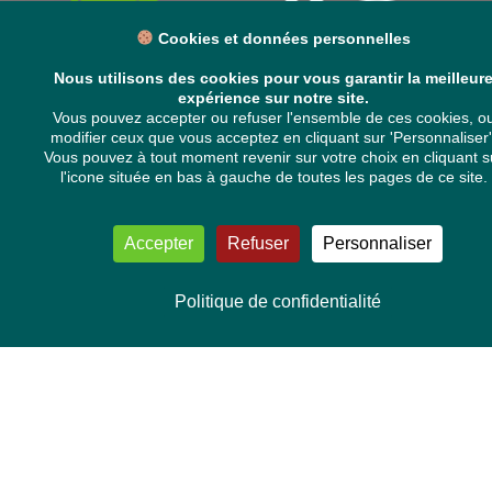
Cookies et données personnelles
Nous utilisons des cookies pour vous garantir la meilleur
expérience sur notre site.
Vous pouvez accepter ou refuser l'ensemble de ces cookies, o
modifier ceux que vous acceptez en cliquant sur 'Personnaliser'
Vous pouvez à tout moment revenir sur votre choix en cliquant s
l'icone située en bas à gauche de toutes les pages de ce site.
Accepter
Refuser
Personnaliser
VOS DÉPUTÉ·E·S EUROPÉEN·NE·S
Politique de confidentialité
Mélissa Camara
David Cormand
Mounir Satouri
Majdouline Sbaï
Marie Toussaint
TOUTES NOS THÉMATIQUES
Agriculture et pêche
Alimentation