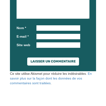
Nom
*
E-mail
*
Site web
Ce site utilise Akismet pour réduire les indésirables.
En
savoir plus sur la façon dont les données de vos
commentaires sont traitées
.