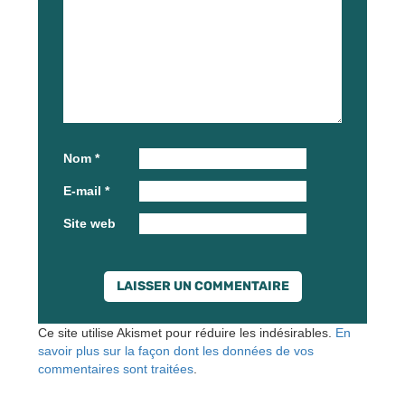
Nom
*
E-mail
*
Site web
Ce site utilise Akismet pour réduire les indésirables.
En
savoir plus sur la façon dont les données de vos
commentaires sont traitées
.