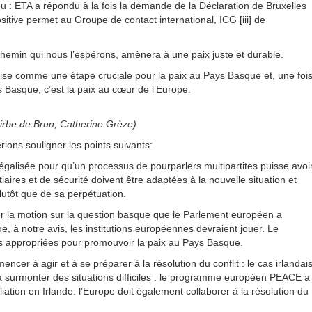
u : ETA a répondu à la fois la demande de la Déclaration de Bruxelles
positive permet au Groupe de contact international, ICG [iii] de
chemin qui nous l’espérons, amènera à une paix juste et durable.
prise comme une étape cruciale pour la paix au Pays Basque et, une foi
 Basque, c’est la paix au cœur de l’Europe.
airbe de Brun, Catherine Grèze)
rions souligner les points suivants:
galisée pour qu’un processus de pourparlers multipartites puisse avoi
aires et de sécurité doivent être adaptées à la nouvelle situation et
plutôt que de sa perpétuation.
r la motion sur la question basque que le Parlement européen a
, à notre avis, les institutions européennes devraient jouer. Le
s appropriées pour promouvoir la paix au Pays Basque.
ncer à agir et à se préparer à la résolution du conflit : le cas irlandai
 surmonter des situations difficiles : le programme européen PEACE a
ation en Irlande. l’Europe doit également collaborer à la résolution du