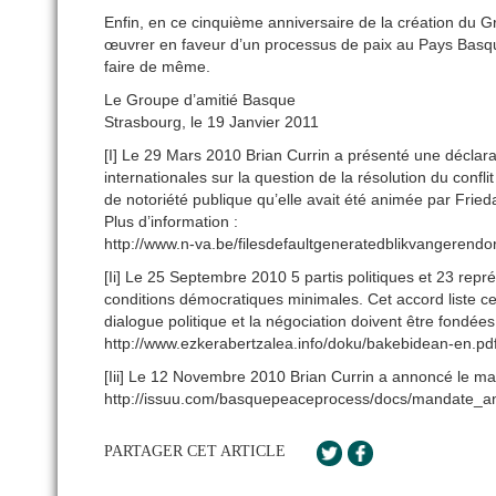
Enfin, en ce cinquième anniversaire de la création du
œuvrer en faveur d’un processus de paix au Pays Basqu
faire de même.
Le Groupe d’amitié Basque
Strasbourg, le 19 Janvier 2011
[I] Le 29 Mars 2010 Brian Currin a présenté une déclara
internationales sur la question de la résolution du confl
de notoriété publique qu’elle avait été animée par Fr
Plus d’information :
http://www.n-va.be/filesdefaultgeneratedblikvangeren
[Ii] Le 25 Septembre 2010 5 partis politiques et 23 repr
conditions démocratiques minimales. Cet accord liste ces
dialogue politique et la négociation doivent être fondées
http://www.ezkerabertzalea.info/doku/bakebidean-en.pd
[Iii] Le 12 Novembre 2010 Brian Currin a annoncé le ma
http://issuu.com/basquepeaceprocess/docs/mandate_an
PARTAGER CET ARTICLE