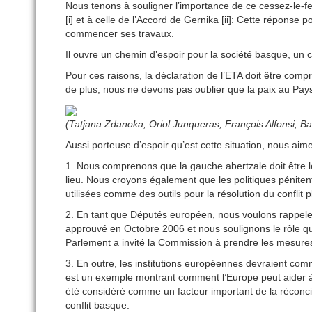
Nous tenons à souligner l’importance de ce cessez-le-fe
[i] et à celle de l’Accord de Gernika [ii]: Cette réponse 
commencer ses travaux.
Il ouvre un chemin d’espoir pour la société basque, un 
Pour ces raisons, la déclaration de l’ETA doit être com
de plus, nous ne devons pas oublier que la paix au Pays
(Tatjana Zdanoka, Oriol Junqueras, François Alfonsi, B
Aussi porteuse d’espoir qu’est cette situation, nous aime
1. Nous comprenons que la gauche abertzale doit être lé
lieu. Nous croyons également que les politiques pénitenti
utilisées comme des outils pour la résolution du conflit 
2. En tant que Députés européen, nous voulons rappele
approuvé en Octobre 2006 et nous soulignons le rôle que
Parlement a invité la Commission à prendre les mesure
3. En outre, les institutions européennes devraient comme
est un exemple montrant comment l’Europe peut aider à
été considéré comme un facteur important de la réconcili
conflit basque.