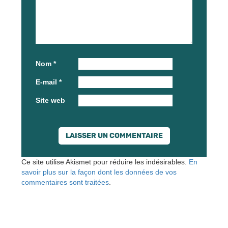
Nom
*
E-mail
*
Site web
Ce site utilise Akismet pour réduire les indésirables.
En
savoir plus sur la façon dont les données de vos
commentaires sont traitées
.