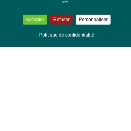
site.
Accepter
Refuser
Personnaliser
Politique de confidentialité
NOUS CONTACTER
Délégation Europe Ecologie
Groupe Verts/ALE du Parlement européen
ASP 06E210, Rue Wiertz 60,
B-1047 Bruxelles