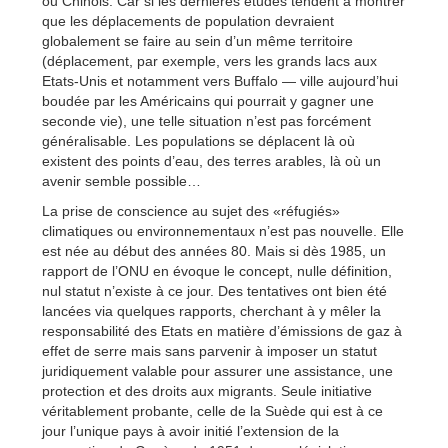
ou Chinois. Car si les dernières études tendent à montrer
que les déplacements de population devraient
globalement se faire au sein d’un même territoire
(déplacement, par exemple, vers les grands lacs aux
Etats-Unis et notamment vers Buffalo — ville aujourd’hui
boudée par les Américains qui pourrait y gagner une
seconde vie), une telle situation n’est pas forcément
généralisable. Les populations se déplacent là où
existent des points d’eau, des terres arables, là où un
avenir semble possible…
La prise de conscience au sujet des «réfugiés»
climatiques ou environnementaux n’est pas nouvelle. Elle
est née au début des années 80. Mais si dès 1985, un
rapport de l’ONU en évoque le concept, nulle définition,
nul statut n’existe à ce jour. Des tentatives ont bien été
lancées via quelques rapports, cherchant à y mêler la
responsabilité des Etats en matière d’émissions de gaz à
effet de serre mais sans parvenir à imposer un statut
juridiquement valable pour assurer une assistance, une
protection et des droits aux migrants. Seule initiative
véritablement probante, celle de la Suède qui est à ce
jour l’unique pays à avoir initié l’extension de la