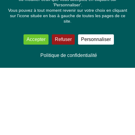
'Personnaliser'.
Vous pouvez à tout moment revenir sur votre choix en cliquant
sur l'icone située en bas à gauche de toutes les pages de ce
site.
Accepter
Refuser
Personnaliser
Politique de confidentialité
NOUS CONTACTER
Délégation Europe Ecologie
Groupe Verts/ALE du Parlement européen
ASP 06E210, Rue Wiertz 60,
B-1047 Bruxelles