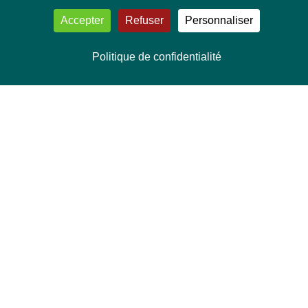
Accepter
Refuser
Personnaliser
Politique de confidentialité
NOUS CONTACTER
Délégation Europe Ecologie
Groupe Verts/ALE du Parlement européen
ASP 06E210, Rue Wiertz 60,
B-1047 Bruxelles