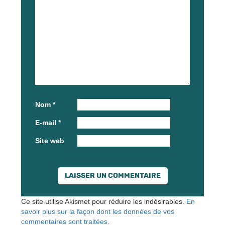
Nom
*
E-mail
*
Site web
Ce site utilise Akismet pour réduire les indésirables.
En
savoir plus sur la façon dont les données de vos
commentaires sont traitées
.