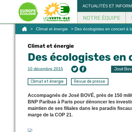
Panneau de gestion des cookies
ACTUALITÉS ET INFOR
NOTRE ÉQUIPE
>
Climat et énergie
> Des écologistes en concert à 
Climat et énergie
Des écologistes en 
10 décembre 2015
José Bov
Climat et énergie
Revue de presse
Accompagnés de José BOVÉ, près de 150 milita
BNP Paribas à Paris pour dénoncer les investi
maintien de ses filiales dans les paradis fiscau
marge de la COP 21.