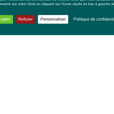
venir sur votre choix en cliquant sur l'icone située en bas à gauche de
cepter
Refuser
Personnaliser
Politique de confidenti
VOS DÉPUTÉ·E·S EUROPÉEN·NE·S
Mélissa Camara
David Cormand
Mounir Satouri
Majdouline Sbaï
Marie Toussaint
TOUTES NOS THÉMATIQUES
Agriculture et pêche
Alimentation
Bien-être animal
Climat et énergie