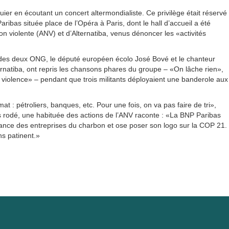
uier en écoutant un concert altermondialiste. Ce privilège était réservé
ribas située place de l’Opéra à Paris, dont le hall d’accueil a été
on violente (ANV) et d’Alternatiba, venus dénoncer les «activités
gie des deux ONG, le député européen écolo José Bové et le chanteur
rnatiba, ont repris les chansons phares du groupe – «On lâche rien»,
violence» – pendant que trois militants déployaient une banderole aux
t : pétroliers, banques, etc. Pour une fois, on va pas faire de tri»,
s rodé, une habituée des actions de l’ANV raconte : «La BNP Paribas
ance des entreprises du charbon et ose poser son logo sur la COP 21.
ns patinent.»