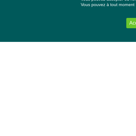
Vous pouvez à tout moment re
Ac
NOUS CONTACTER
Délégation Europe Ecologie
Groupe Verts/ALE du Parlement européen
ASP 06E210, Rue Wiertz 60,
B-1047 Bruxelles