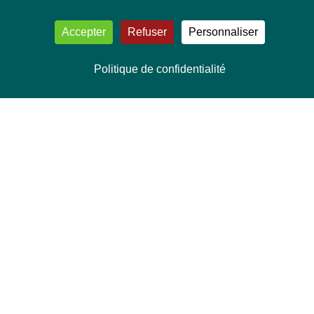
Accepter
Refuser
Personnaliser
Politique de confidentialité
NOUS CONTACTER
Délégation Europe Ecologie
Groupe Verts/ALE du Parlement européen
ASP 06E210, Rue Wiertz 60,
B-1047 Bruxelles