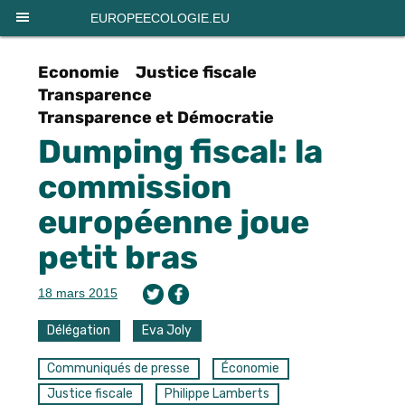
Panneau de gestion des cookies
EUROPEECOLOGIE.EU
Economie
Justice fiscale
Transparence
Transparence et Démocratie
Dumping fiscal: la
commission
européenne joue
petit bras
18 mars 2015
Délégation
Eva Joly
Communiqués de presse
Économie
Justice fiscale
Philippe Lamberts