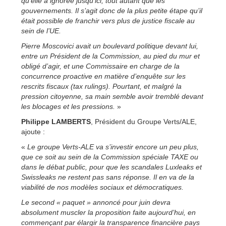
qu’elle a ignorée jusqu’ici, tout autant que les
gouvernements. Il s’agit donc de la plus petite étape qu’il
était possible de franchir vers plus de justice fiscale au
sein de l’UE.
Pierre Moscovici avait un boulevard politique devant lui,
entre un Président de la Commission, au pied du mur et
obligé d’agir, et une Commissaire en charge de la
concurrence proactive en matière d’enquête sur les
rescrits fiscaux (tax rulings). Pourtant, et malgré la
pression citoyenne, sa main semble avoir tremblé devant
les blocages et les pressions.
»
Philippe LAMBERTS
, Président du Groupe Verts/ALE,
ajoute :
«
Le groupe Verts-ALE va s’investir encore un peu plus,
que ce soit au sein de la Commission spéciale TAXE ou
dans le débat public, pour que les scandales Luxleaks et
Swissleaks ne restent pas sans réponse. Il en va de la
viabilité de nos modèles sociaux et démocratiques.
Le second « paquet » annoncé pour juin devra
absolument muscler la proposition faite aujourd’hui, en
commençant par élargir la transparence financière pays