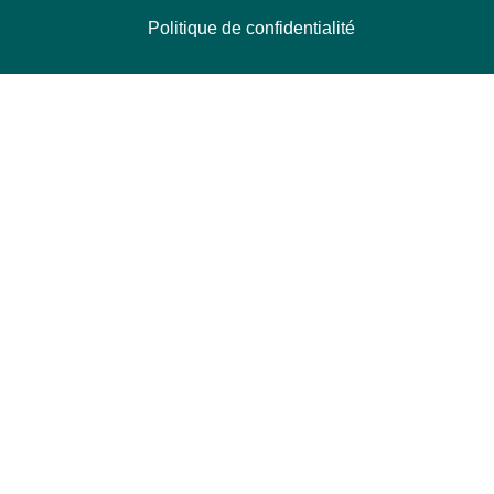
Politique de confidentialité
NOUS CONTACTER
Délégation Europe Ecologie
Groupe Verts/ALE du Parlement européen
ASP 06E210, Rue Wiertz 60,
B-1047 Bruxelles