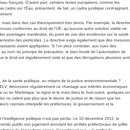
veau français. D’autre part, certains textes européens, comme les
ive cadre sur l’Eau, présentent, de fait, un cadre juridique contraignant,
èrement.
mais dans des cas théoriquement très stricts. Par exemple, la directiv
nnues conformes au droit de l’UE, qu’aucune autre solution viable ne
 des avantages manifestes, du point de vue des incidences sur la santé
 terrestre des pesticides. La directive exige également que des mesures
 passants soient appliquées. Si l’on peut contester, aux vues des
 au nom du principe de précaution, le bien-fondé de l’autorisation de
que le droit est régulièrement violé et que des dérogations abusives son
t, de la santé publique, au mépris de la justice environnementale ?
ELV, dénoncent régulièrement ce chantage aux intérêts économiques
e ou en Martinique, la vigne et le maïs dans le Sud-ouest, quelques-un
es ne valent pas plus que le devoir de justice et de raison que les
sieurs reprises interpellé les préfectures, le gouvernement et la
l’intelligence politique n’est pas perdu. Le 10 décembre 2012, le
rendu public son jugement annulant les arrêtés préfectoraux de juillet