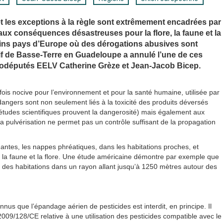
 et les exceptions à la règle sont extrêmement encadrées par
aux conséquences désastreuses pour la flore, la faune et la
ains pays d’Europe où des dérogations abusives sont
if de Basse-Terre en Guadeloupe a annulé l’une de ces
rodéputés EELV Catherine Grèze et Jean-Jacob Bicep.
fois nocive pour l’environnement et pour la santé humaine, utilisée par
angers sont non seulement liés à la toxicité des produits déversés
études scientifiques prouvent la dangerosité) mais également aux
a pulvérisation ne permet pas un contrôle suffisant de la propagation
nantes, les nappes phréatiques, dans les habitations proches, et
r la faune et la flore. Une étude américaine démontre par exemple que
s des habitations dans un rayon allant jusqu’à 1250 mètres autour des
nus que l’épandage aérien de pesticides est interdit, en principe. Il
e 2009/128/CE relative à une utilisation des pesticides compatible avec le