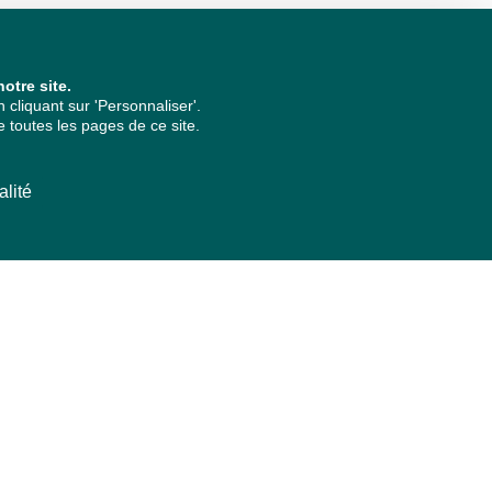
otre site.
cliquant sur 'Personnaliser'.
 toutes les pages de ce site.
alité
ARCHIVES PAR ANNÉES
2026
2025
2024
2023
2022
2021
2020
2019
2018
2017