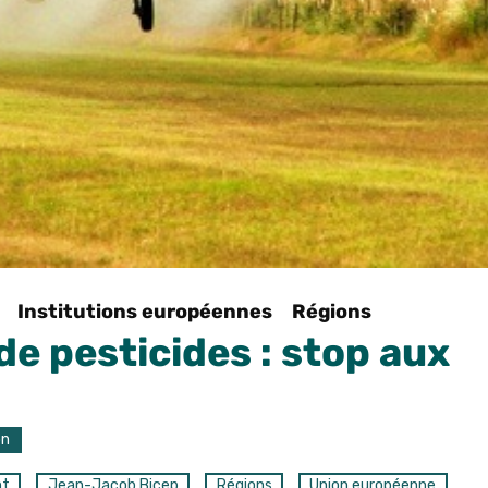
Institutions européennes
Régions
e pesticides : stop aux
on
nt
Jean-Jacob Bicep
Régions
Union européenne