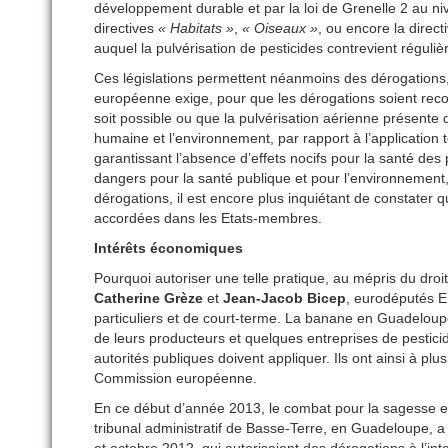
développement durable et par la loi de Grenelle 2 au ni
directives
« Habitats »
,
« Oiseaux »
, ou encore la direct
auquel la pulvérisation de pesticides contrevient réguli
Ces législations permettent néanmoins des dérogations, 
européenne exige, pour que les dérogations soient reco
soit possible ou que la pulvérisation aérienne présente
humaine et l’environnement, par rapport à l’application
garantissant l’absence d’effets nocifs pour la santé des
dangers pour la santé publique et pour l’environnement,
dérogations, il est encore plus inquiétant de constater 
accordées dans les Etats-membres.
Intérêts économiques
Pourquoi autoriser une telle pratique, au mépris du droi
Catherine Grèze
et
Jean-Jacob Bicep
, eurodéputés E
particuliers et de court-terme. La banane en Guadeloup
de leurs producteurs et quelques entreprises de pesticid
autorités publiques doivent appliquer. Ils ont ainsi à plu
Commission européenne.
En ce début d’année 2013, le combat pour la sagesse et 
tribunal administratif de Basse-Terre, en Guadeloupe, a 