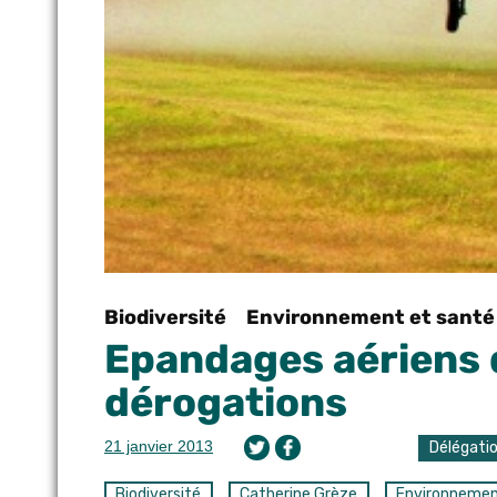
Biodiversité
Environnement et santé
Epandages aériens d
dérogations
21 janvier 2013
Délégati
Biodiversité
Catherine Grèze
Environneme