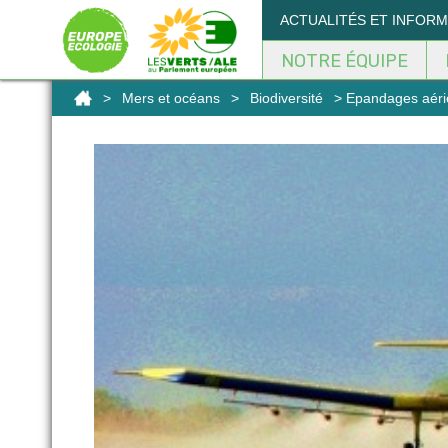
Panneau de gestion des cookies
ACTUALITÉS ET INFOR
NOTRE ÉQUIPE
>
Mers et océans
>
Biodiversité
> Epandages aérie