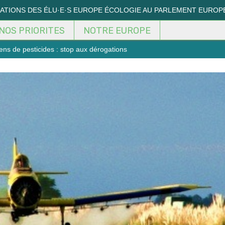
MATIONS DES ÉLU·E·S EUROPE ÉCOLOGIE AU PARLEMENT EUROP
NOS PRIORITES
NOTRE EUROPE
ns de pesticides : stop aux dérogations