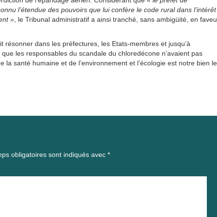
terdiction de l’épandage aérien. Considérant que
« le préfet de
nnu l’étendue des pouvoirs que lui confère le code rural dans l’intérêt
ent »
, le Tribunal administratif a ainsi tranché, sans ambigüité, en faveu
oit résonner dans les préfectures, les Etats-membres et jusqu’à
lles que les responsables du scandale du chloredécone n’avaient pas
 la santé humaine et de l’environnement et l’écologie est notre bien le
ps obligatoires sont indiqués avec
*