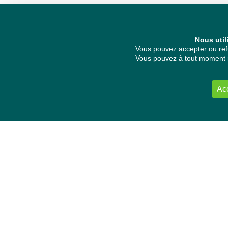
Nous util
Vous pouvez accepter ou refu
Vous pouvez à tout moment re
Ac
NOUS CONTACTER
Délégation Europe Ecologie
Groupe Verts/ALE du Parlement européen