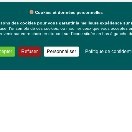
Cookies et données personnelles
isons des cookies pour vous garantir la meilleure expérience sur n
ser l'ensemble de ces cookies, ou modifier ceux que vous acceptez en 
venir sur votre choix en cliquant sur l'icone située en bas à gauche de
cepter
Refuser
Personnaliser
Politique de confidenti
VOS DÉPUTÉ·E·S EUROPÉEN·NE·S
Mélissa Camara
David Cormand
Mounir Satouri
Majdouline Sbaï
Marie Toussaint