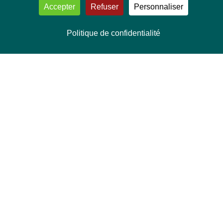
Accepter
Refuser
Personnaliser
Politique de confidentialité
NOUS CONTACTER
Délégation Europe Ecologie
Groupe Verts/ALE du Parlement européen
ASP 06E210, Rue Wiertz 60,
B-1047 Bruxelles