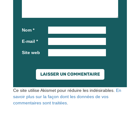
Nom
*
E-mail
*
Site web
Ce site utilise Akismet pour réduire les indésirables.
En
savoir plus sur la façon dont les données de vos
commentaires sont traitées
.