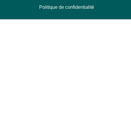
Politique de confidentialité
NOUS CONTACTER
Délégation Europe Ecologie
Groupe Verts/ALE du Parlement européen
ASP 06E210, Rue Wiertz 60,
B-1047 Bruxelles