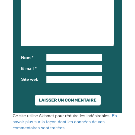
Nom
*
E-mail
*
Site web
Ce site utilise Akismet pour réduire les indésirables.
En
savoir plus sur la façon dont les données de vos
commentaires sont traitées
.