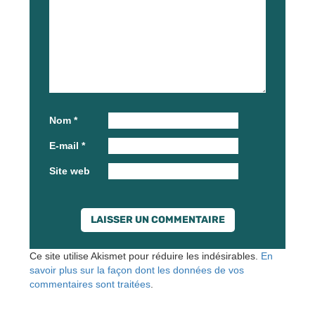
Nom
*
E-mail
*
Site web
Ce site utilise Akismet pour réduire les indésirables.
En
savoir plus sur la façon dont les données de vos
commentaires sont traitées
.