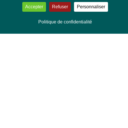
Accepter
Refuser
Personnaliser
Politique de confidentialité
NOUS CONTACTER
Délégation Europe Ecologie
Groupe Verts/ALE du Parlement européen
ASP 06E210, Rue Wiertz 60,
B-1047 Bruxelles