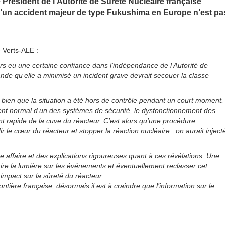
 Président de l’Autorité de Sûreté Nucléaire française
qu’un accident majeur de type Fukushima en Europe n’est pa
 Verts-ALE :
urs eu une certaine confiance dans l’indépendance de l’Autorité de
de qu’elle a minimisé un incident grave devrait secouer la classe
ien que la situation a été hors de contrôle pendant un court moment.
ent normal d’un des systèmes de sécurité, le dysfonctionnement des
nt rapide de la cuve du réacteur. C’est alors qu’une procédure
r le cœur du réacteur et stopper la réaction nucléaire : on aurait inject
 affaire et des explications rigoureuses quant à ces révélations. Une
re la lumière sur les événements et éventuellement reclasser cet
 impact sur la sûreté du réacteur.
rontière française, désormais il est à craindre que l’information sur le
«