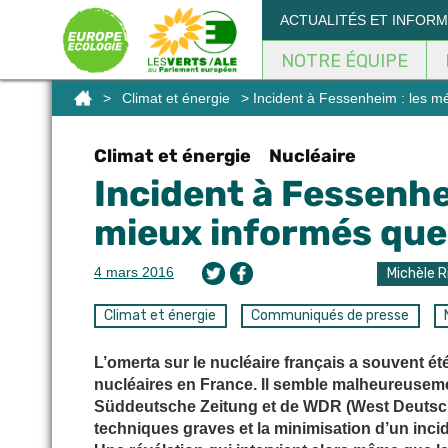
Panneau de gestion des cookies
ACTUALITÉS ET INFOR
NOTRE ÉQUIPE
>
Climat et énergie
> Incident à Fessenheim : les m
Climat et énergie
Nucléaire
Incident à Fessenhe
mieux informés que 
4 mars 2016
Michèle R
Climat et énergie
Communiqués de presse
L’omerta sur le nucléaire français a souvent 
nucléaires en France. Il semble malheureusemen
Süddeutsche Zeitung et de WDR (West Deutsch
techniques graves et la minimisation d’un incid