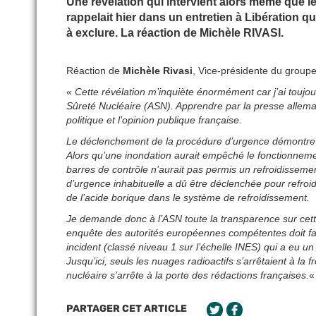
Une révélation qui intervient alors même que le
rappelait hier dans un entretien à Libération 
à exclure. La réaction de Michèle RIVASI.
Réaction de
Michèle Rivasi
, Vice-présidente du groupe
«
Cette révélation m’inquiète énormément car j’ai toujo
Sûreté Nucléaire (ASN). Apprendre par la presse alleman
politique et l’opinion publique française.
Le déclenchement de la procédure d’urgence démontre b
Alors qu’une inondation aurait empêché le fonctionnem
barres de contrôle n’aurait pas permis un refroidisseme
d’urgence inhabituelle a dû être déclenchée pour refroidi
de l’acide borique dans le système de refroidissement.
Je demande donc à l’ASN toute la transparence sur cette
enquête des autorités européennes compétentes doit fai
incident (classé niveau 1 sur l’échelle INES) qui a eu un
Jusqu’ici, seuls les nuages radioactifs s’arrêtaient à la f
nucléaire s’arrête à la porte des rédactions françaises.
PARTAGER CET ARTICLE