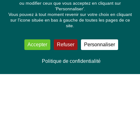
ou modifier ceux que vous acceptez en cliquant sur
'Personnaliser'.
Vous pouvez à tout moment revenir sur votre choix en cliquant
sur l'icone située en bas à gauche de toutes les pages de ce
site.
Accepter
Refuser
Personnaliser
Politique de confidentialité
NOUS CONTACTER
Délégation Europe Ecologie
Groupe Verts/ALE du Parlement européen
ASP 06E210, Rue Wiertz 60,
B-1047 Bruxelles