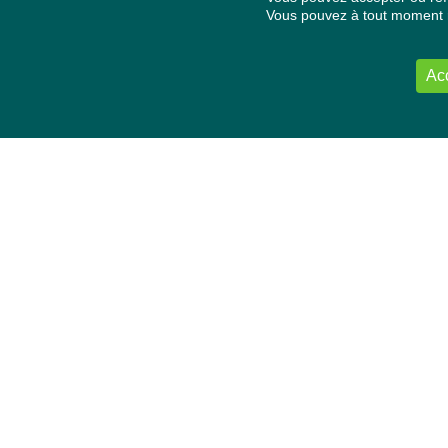
Vous pouvez à tout moment re
Ac
NOUS CONTACTER
Délégation Europe Ecologie
Groupe Verts/ALE du Parlement européen
ASP 06E210, Rue Wiertz 60,
B-1047 Bruxelles