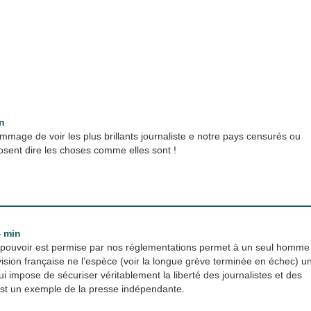
in
mage de voir les plus brillants journaliste e notre pays censurés ou
 osent dire les choses comme elles sont !
4 min
u pouvoir est permise par nos réglementations permet à un seul homme
vision française ne l’espèce (voir la longue grève terminée en échec) u
ui impose de sécuriser véritablement la liberté des journalistes et des
est un exemple de la presse indépendante.