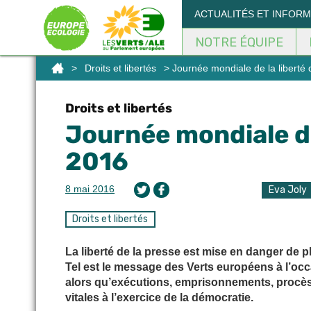
Panneau de gestion des cookies
ACTUALITÉS ET INFOR
NOTRE ÉQUIPE
>
Droits et libertés
> Journée mondiale de la liberté 
Droits et libertés
Journée mondiale de 
2016
8 mai 2016
Eva Joly
Droits et libertés
La liberté de la presse est mise en danger de 
Tel est le message des Verts européens à l’occa
alors qu’exécutions, emprisonnements, procès
vitales à l’exercice de la démocratie.