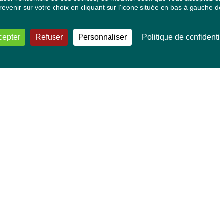
venir sur votre choix en cliquant sur l'icone située en bas à gauche de
cepter
Refuser
Personnaliser
Politique de confidenti
VOS DÉPUTÉ·E·S EUROPÉEN·NE·S
Mélissa Camara
David Cormand
Mounir Satouri
Majdouline Sbaï
Marie Toussaint
TOUTES NOS THÉMATIQUES
Agriculture et pêche
Alimentation
Bien-être animal
Climat et énergie